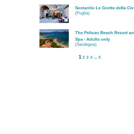
Sextantio Le Grotte della Civ
(Puglia)
The Pelican Beach Resort a
Spa - Adults only
(Sardegna)
1
2
3
4
...
5