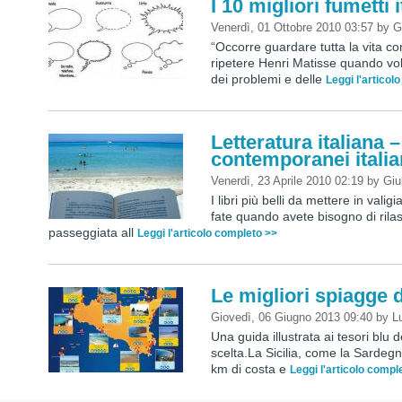
I 10 migliori fumetti i
Venerdì, 01 Ottobre 2010 03:57
by
G
“Occorre guardare tutta la vita c
ripetere Henri Matisse quando vole
dei problemi e delle
Leggi l'articol
Letteratura italiana –
contemporanei italia
Venerdì, 23 Aprile 2010 02:19
by
Giu
I libri più belli da mettere in vali
fate quando avete bisogno di rilas
passeggiata all
Leggi l'articolo completo >>
Le migliori spiagge d
Giovedì, 06 Giugno 2013 09:40
by
L
Una guida illustrata ai tesori blu 
scelta.La Sicilia, come la Sardeg
km di costa e
Leggi l'articolo compl