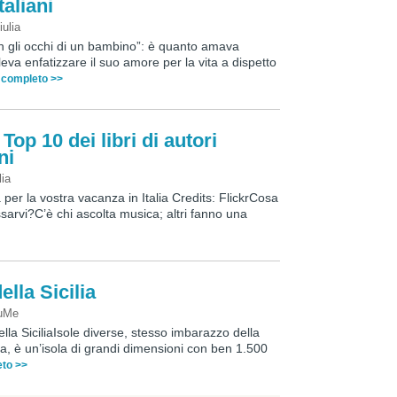
taliani
iulia
on gli occhi di un bambino”: è quanto amava
va enfatizzare il suo amore per la vita a dispetto
o completo >>
 Top 10 dei libri di autori
ni
lia
gia per la vostra vacanza in Italia Credits: FlickrCosa
sarvi?C’è chi ascolta musica; altri fanno una
ella Sicilia
uMe
della SiciliaIsole diverse, stesso imbarazzo della
na, è un’isola di grandi dimensioni con ben 1.500
eto >>