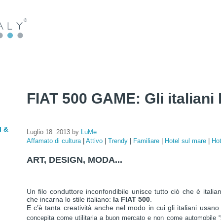
FIAT 500 GAME: Gli italiani
l &
Luglio 18 2013 by
LuMe
Affamato di cultura
|
Attivo
|
Trendy
|
Familiare
|
Hotel sul mare
|
Hot
ART, DESIGN, MODA...
Un filo conduttore inconfondibile unisce tutto ciò che è italia
che incarna lo stile italiano:
la FIAT 500
.
E c’è tanta creatività anche nel modo in cui gli italiani usan
concepita come utilitaria a buon mercato e non come automobile “