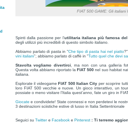
ita
FIAT 500 GAME: Gli italiani 
nd
Spinti dalla passione per l’
utilitaria italiana più famosa d
degli utilizzi più incredibili di questo simbolo italiano.
Abbiamo parlato di pasta in "
Che tipo di pasta hai nel piatto
?"
vini italiani
”; abbiamo parlato di caffè in "
Tutto quel che devi sa
Stavolta vogliamo divertirci
, ma non con una galleria fot
Questa volta abbiamo riportato la
FIAT 500
nel suo habitat nat
italiana.
Esplorate il videogame
FIAT 500 Italian City
per scoprire tutti
loro FIAT 500 vecchie e nuove. Un gioco interattivo, un tour 
possiate o meno visitare l’Italia quest’anno, fate un giro in FIA
Giocate
e condividete! State connessi e non perdetevi le nost
3 destinazioni sciistiche estive di lusso in Italia Settentrionale
Seguici su
Twitter
e
Facebook
e
Pinterest
:
Ti terremo aggior