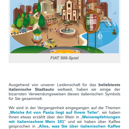
FIAT 500-Spiel
Ausgehend von unserer Leidenschaft für das
beliebteste
italienische Stadtauto
weltweit, haben wir einige der
bizarrsten Verwendungsweisen dieses italienischen Symbols
für Sie gesammelt.
Wir sind in der Vergangenheit eingegangen auf die Themen
„
Welche Art von Pasta liegt auf Ihrem Teller
“, wir haben
Ihnen etwas erzählt über den Wein in „
Weinempfehlungen
mit italienischem Wein 101
“ und wir haben über Kaffee
gesprochen in „
Alles, was Sie über italienischen Kaffee