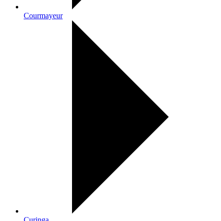
Courmayeur
Curinga