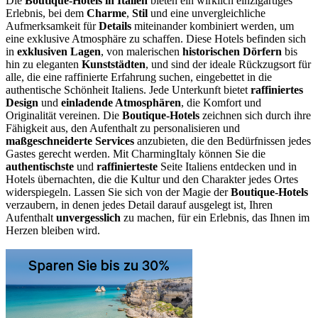
Die
Boutique-Hotels in Italien
bieten ein wirklich einzigartiges
Erlebnis, bei dem
Charme
,
Stil
und eine unvergleichliche
Aufmerksamkeit für
Details
miteinander kombiniert werden, um
eine exklusive Atmosphäre zu schaffen. Diese Hotels befinden sich
in
exklusiven Lagen
, von malerischen
historischen Dörfern
bis
hin zu eleganten
Kunststädten
, und sind der ideale Rückzugsort für
alle, die eine raffinierte Erfahrung suchen, eingebettet in die
authentische Schönheit Italiens. Jede Unterkunft bietet
raffiniertes
Design
und
einladende Atmosphären
, die Komfort und
Originalität vereinen. Die
Boutique-Hotels
zeichnen sich durch ihre
Fähigkeit aus, den Aufenthalt zu personalisieren und
maßgeschneiderte Services
anzubieten, die den Bedürfnissen jedes
Gastes gerecht werden. Mit CharmingItaly können Sie die
authentischste
und
raffinierteste
Seite Italiens entdecken und in
Hotels übernachten, die die Kultur und den Charakter jedes Ortes
widerspiegeln. Lassen Sie sich von der Magie der
Boutique-Hotels
verzaubern, in denen jedes Detail darauf ausgelegt ist, Ihren
Aufenthalt
unvergesslich
zu machen, für ein Erlebnis, das Ihnen im
Herzen bleiben wird.