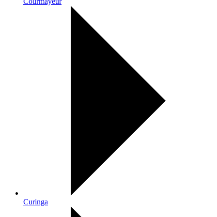
Courmayeur
Curinga