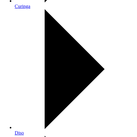
Curinga
Diso