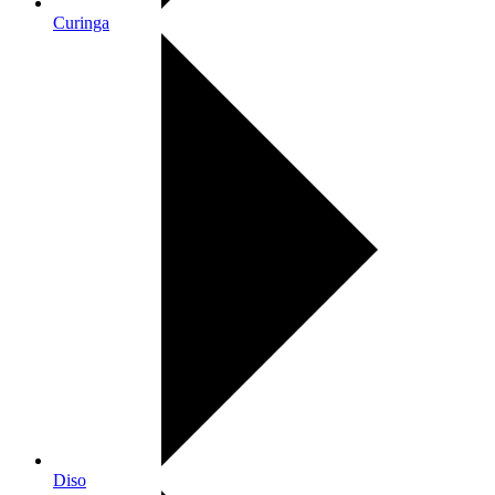
Curinga
Diso