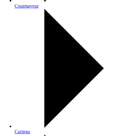
Courmayeur
Curinga