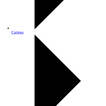
Curinga