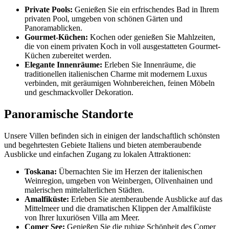
Private Pools:
Genießen Sie ein erfrischendes Bad in Ihrem
privaten Pool, umgeben von schönen Gärten und
Panoramablicken.
Gourmet-Küchen:
Kochen oder genießen Sie Mahlzeiten,
die von einem privaten Koch in voll ausgestatteten Gourmet-
Küchen zubereitet werden.
Elegante Innenräume:
Erleben Sie Innenräume, die
traditionellen italienischen Charme mit modernem Luxus
verbinden, mit geräumigen Wohnbereichen, feinen Möbeln
und geschmackvoller Dekoration.
Panoramische Standorte
Unsere Villen befinden sich in einigen der landschaftlich schönsten
und begehrtesten Gebiete Italiens und bieten atemberaubende
Ausblicke und einfachen Zugang zu lokalen Attraktionen:
Toskana:
Übernachten Sie im Herzen der italienischen
Weinregion, umgeben von Weinbergen, Olivenhainen und
malerischen mittelalterlichen Städten.
Amalfiküste:
Erleben Sie atemberaubende Ausblicke auf das
Mittelmeer und die dramatischen Klippen der Amalfiküste
von Ihrer luxuriösen Villa am Meer.
Comer See:
Genießen Sie die ruhige Schönheit des Comer