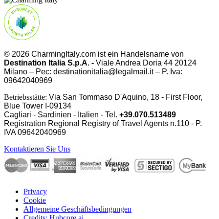
© 2026 CharmingItaly.com ist ein Handelsname von
Destination Italia S.p.A. -
Viale Andrea Doria 44 20124
Milano – Pec: destinationitalia@legalmail.it – P. Iva:
09642040969
Betriebsstätte:
Via San Tommaso D'Aquino, 18 - First Floor,
Blue Tower I-09134
Cagliari - Sardinien - Italien - Tel.
+39.070.513489
Registration Regional Registry of Travel Agents n.110 - P.
IVA
09642040969
Kontaktieren Sie Uns
Privacy
Cookie
Allgemeine Geschäftsbedingungen
Credits: Hubcore.ai