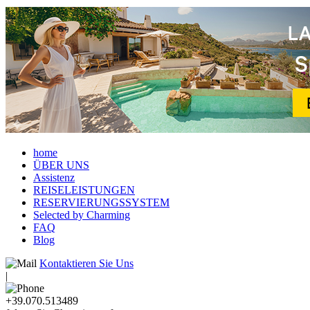
home
ÜBER UNS
Assistenz
REISELEISTUNGEN
RESERVIERUNGSSYSTEM
Selected by Charming
FAQ
Blog
Kontaktieren Sie Uns
|
+39.070.513489