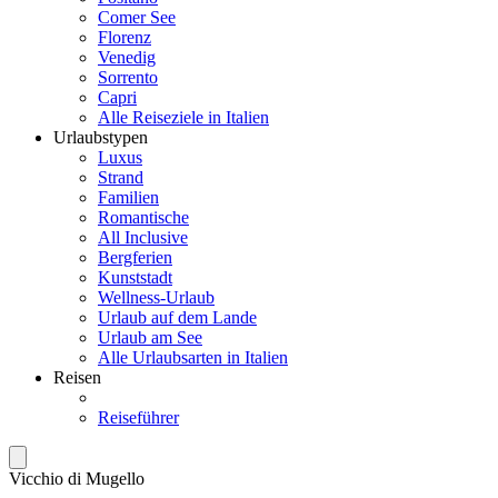
Comer See
Florenz
Venedig
Sorrento
Capri
Alle Reiseziele in Italien
Urlaubstypen
Luxus
Strand
Familien
Romantische
All Inclusive
Bergferien
Kunststadt
Wellness-Urlaub
Urlaub auf dem Lande
Urlaub am See
Alle Urlaubsarten in Italien
Reisen
Reiseführer
Vicchio di Mugello