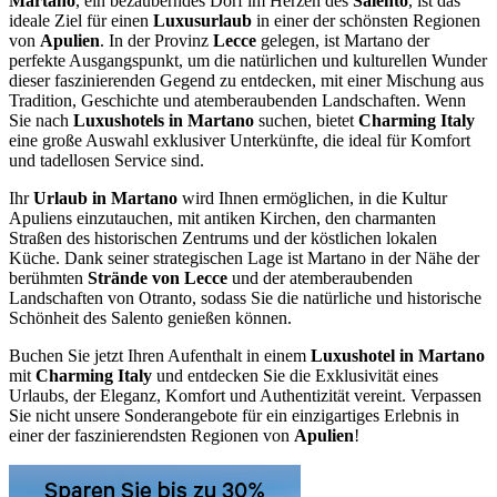
Martano
, ein bezauberndes Dorf im Herzen des
Salento
, ist das
ideale Ziel für einen
Luxusurlaub
in einer der schönsten Regionen
von
Apulien
. In der Provinz
Lecce
gelegen, ist Martano der
perfekte Ausgangspunkt, um die natürlichen und kulturellen Wunder
dieser faszinierenden Gegend zu entdecken, mit einer Mischung aus
Tradition, Geschichte und atemberaubenden Landschaften. Wenn
Sie nach
Luxushotels in Martano
suchen, bietet
Charming Italy
eine große Auswahl exklusiver Unterkünfte, die ideal für Komfort
und tadellosen Service sind.
Ihr
Urlaub in Martano
wird Ihnen ermöglichen, in die Kultur
Apuliens einzutauchen, mit antiken Kirchen, den charmanten
Straßen des historischen Zentrums und der köstlichen lokalen
Küche. Dank seiner strategischen Lage ist Martano in der Nähe der
berühmten
Strände von Lecce
und der atemberaubenden
Landschaften von Otranto, sodass Sie die natürliche und historische
Schönheit des Salento genießen können.
Buchen Sie jetzt Ihren Aufenthalt in einem
Luxushotel in Martano
mit
Charming Italy
und entdecken Sie die Exklusivität eines
Urlaubs, der Eleganz, Komfort und Authentizität vereint. Verpassen
Sie nicht unsere Sonderangebote für ein einzigartiges Erlebnis in
einer der faszinierendsten Regionen von
Apulien
!