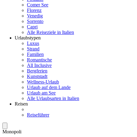
Comer See
Florenz
Venedig
Sorrento
Capri
Alle Reiseziele in Italien
Urlaubstypen
Luxus
Strand
Familien
Romantische
All Inclusive
Bergferien
Kunststadt
Wellness-Urlaub
Urlaub auf dem Lande
Urlaub am See
Alle Urlaubsarten in Italien
Reisen
Reiseführer
Monopoli