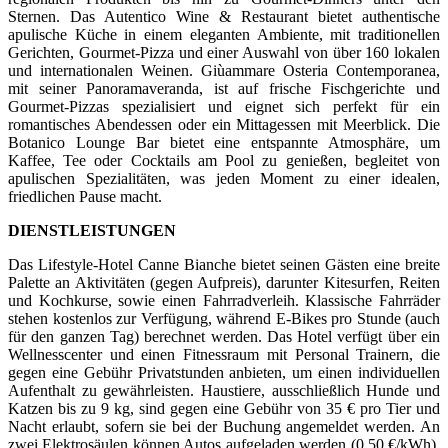
Sternen. Das Autentico Wine & Restaurant bietet authentische
apulische Küche in einem eleganten Ambiente, mit traditionellen
Gerichten, Gourmet-Pizza und einer Auswahl von über 160 lokalen
und internationalen Weinen. Giùammare Osteria Contemporanea,
mit seiner Panoramaveranda, ist auf frische Fischgerichte und
Gourmet-Pizzas spezialisiert und eignet sich perfekt für ein
romantisches Abendessen oder ein Mittagessen mit Meerblick. Die
Botanico Lounge Bar bietet eine entspannte Atmosphäre, um
Kaffee, Tee oder Cocktails am Pool zu genießen, begleitet von
apulischen Spezialitäten, was jeden Moment zu einer idealen,
friedlichen Pause macht.
DIENSTLEISTUNGEN
Das Lifestyle-Hotel Canne Bianche bietet seinen Gästen eine breite
Palette an Aktivitäten (gegen Aufpreis), darunter Kitesurfen, Reiten
und Kochkurse, sowie einen Fahrradverleih. Klassische Fahrräder
stehen kostenlos zur Verfügung, während E-Bikes pro Stunde (auch
für den ganzen Tag) berechnet werden. Das Hotel verfügt über ein
Wellnesscenter und einen Fitnessraum mit Personal Trainern, die
gegen eine Gebühr Privatstunden anbieten, um einen individuellen
Aufenthalt zu gewährleisten. Haustiere, ausschließlich Hunde und
Katzen bis zu 9 kg, sind gegen eine Gebühr von 35 € pro Tier und
Nacht erlaubt, sofern sie bei der Buchung angemeldet werden. An
zwei Elektrosäulen können Autos aufgeladen werden (0,50 €/kWh).