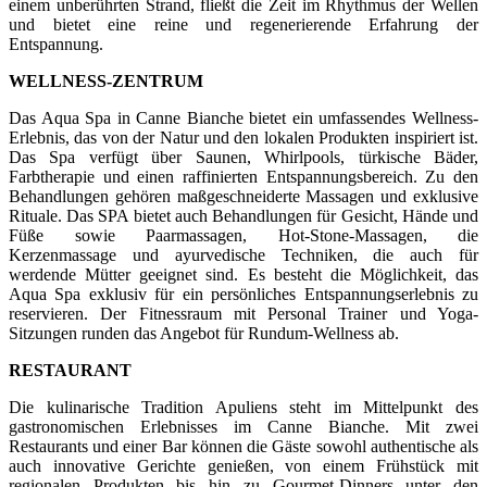
einem unberührten Strand, fließt die Zeit im Rhythmus der Wellen
und bietet eine reine und regenerierende Erfahrung der
Entspannung.
WELLNESS-ZENTRUM
Das Aqua Spa in Canne Bianche bietet ein umfassendes Wellness-
Erlebnis, das von der Natur und den lokalen Produkten inspiriert ist.
Das Spa verfügt über Saunen, Whirlpools, türkische Bäder,
Farbtherapie und einen raffinierten Entspannungsbereich. Zu den
Behandlungen gehören maßgeschneiderte Massagen und exklusive
Rituale. Das SPA bietet auch Behandlungen für Gesicht, Hände und
Füße sowie Paarmassagen, Hot-Stone-Massagen, die
Kerzenmassage und ayurvedische Techniken, die auch für
werdende Mütter geeignet sind. Es besteht die Möglichkeit, das
Aqua Spa exklusiv für ein persönliches Entspannungserlebnis zu
reservieren. Der Fitnessraum mit Personal Trainer und Yoga-
Sitzungen runden das Angebot für Rundum-Wellness ab.
RESTAURANT
Die kulinarische Tradition Apuliens steht im Mittelpunkt des
gastronomischen Erlebnisses im Canne Bianche. Mit zwei
Restaurants und einer Bar können die Gäste sowohl authentische als
auch innovative Gerichte genießen, von einem Frühstück mit
regionalen Produkten bis hin zu Gourmet-Dinners unter den