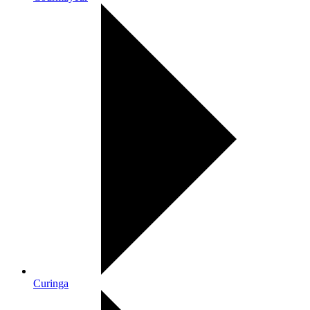
Curinga