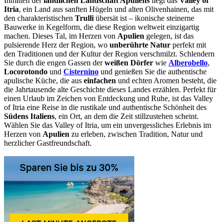
Inmitten der
ländlichen Landschaft Apuliens
liegt das
Valley of
Itria
, ein Land aus sanften Hügeln und alten Olivenhainen, das mit
den charakteristischen
Trulli
übersät ist – ikonische steinerne
Bauwerke in Kegelform, die diese Region weltweit einzigartig
machen. Dieses Tal, im Herzen von
Apulien
gelegen, ist das
pulsierende Herz der Region, wo
unberührte Natur
perfekt mit
den Traditionen und der Kultur der Region verschmilzt. Schlendern
Sie durch die engen Gassen der
weißen Dörfer
wie
Alberobello
,
Locorotondo
und
Cisternino
und genießen Sie die authentische
apulische Küche, die aus
einfachen
und echten Aromen besteht, die
die Jahrtausende alte Geschichte dieses Landes erzählen. Perfekt für
einen Urlaub im Zeichen von Entdeckung und Ruhe, ist das Valley
of Itria eine Reise in die rustikale und authentische Schönheit des
Südens Italiens
, ein Ort, an dem die Zeit stillzustehen scheint.
Wählen Sie das Valley of Itria, um ein unvergessliches Erlebnis im
Herzen von
Apulien
zu erleben, zwischen Tradition, Natur und
herzlicher Gastfreundschaft.