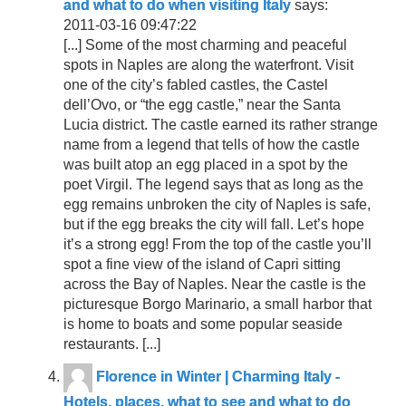
and what to do when visiting Italy
says:
2011-03-16 09:47:22
[...] Some of the most charming and peaceful
spots in Naples are along the waterfront. Visit
one of the city’s fabled castles, the Castel
dell’Ovo, or “the egg castle,” near the Santa
Lucia district. The castle earned its rather strange
name from a legend that tells of how the castle
was built atop an egg placed in a spot by the
poet Virgil. The legend says that as long as the
egg remains unbroken the city of Naples is safe,
but if the egg breaks the city will fall. Let’s hope
it’s a strong egg! From the top of the castle you’ll
spot a fine view of the island of Capri sitting
across the Bay of Naples. Near the castle is the
picturesque Borgo Marinario, a small harbor that
is home to boats and some popular seaside
restaurants. [...]
Florence in Winter | Charming Italy -
Hotels, places, what to see and what to do