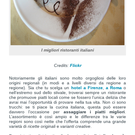
I migliori ristoranti italiani
Credits:
Flickr
Notoriamente gli italiani sono molto orgogliosi delle loro
origini regionali (in modi e a livelli diversi da regione a
regione). Sia che tu scelga un
hotel a Firenze
,
a Roma
o
nell’estremo sud dello stivale, troverai sempre un ristorante
che promuove piatti locali come se fossero l’unica delizia che
avrai mai l’opportunità di provare nella tua vita. Non ci sono
trucchi: se ti piace la cucina italiana, questa può essere
davvero l’occasione per
assaggiare i piatti migliori
.
L’assortimento è così ampio e le differenze tra le varie
regioni sono così nette che l’offerta comprende una grande
varietà di
ricette originali
e
varianti creative
.