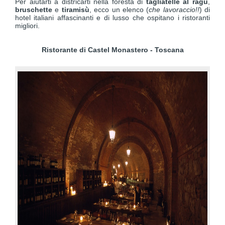
Per aiutarti a districarti nella foresta di
tagliatelle al ragù
,
bruschette
e
tiramisù
, ecco un elenco (
che lavoraccio!!
) di
hotel italiani affascinanti e di lusso che ospitano i ristoranti
migliori.
Ristorante di Castel Monastero - Toscana