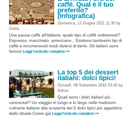
caffè. Qual è il tuo
preferito?
(Infografica)
Domenica, 12 Giugno 2011 11:30
by
Giulia
Una pausa caffè all’italiana: quale tipo di caffè ordineresti?
Espresso, macchiato, americano…Esistono tantissimi tipi di
caffè e innumerevoli modi diversi di berlo. Gli italiani sono
famosi
Leggi l'articolo completo >>
La top 5 dei dessert
italiani: dolci tipici!
Giovedì, 09 Settembre 2010 03:40
by
Admin
Quali sono i dolci italiani più
conosciuti? Un viaggio in lungo e in largo nelle tradizioni
culinarie italiane alla scoperta dei 5 dolci tipici più appetitosi
dello stivale.Come già
Leggi l'articolo completo >>