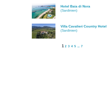
Hotel Baia di Nora
(Sardinien)
Villa Cavalieri Country Hotel
(Sardinien)
1
2
3
4
5
...
7