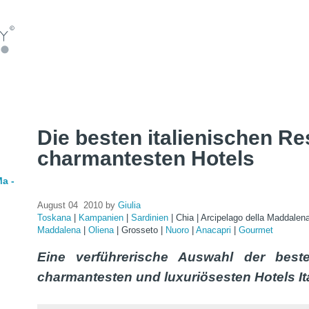
Die besten italienischen Re
charmantesten Hotels
a -
August 04 2010 by
Giulia
Toskana
|
Kampanien
|
Sardinien
|
Chia
|
Arcipelago della Maddalen
Maddalena
|
Oliena
|
Grosseto
|
Nuoro
|
Anacapri
|
Gourmet
Eine verführerische Auswahl der best
charmantesten und luxuriösesten Hotels It