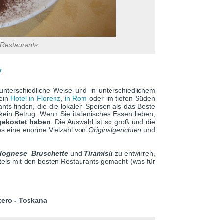
 Restaurants
r
unterschiedliche Weise und in unterschiedlichem
 ein
Hotel in Florenz
,
in Rom
oder im tiefen Süden
ants finden, die die lokalen Speisen als das Beste
kein Betrug. Wenn Sie italienisches Essen lieben,
 gekostet haben
. Die Auswahl ist so groß und die
es eine enorme Vielzahl von
Originalgerichten
und
olognese
,
Bruschette
und
Tiramisù
zu entwirren,
otels mit den besten Restaurants gemacht (was für
tero - Toskana