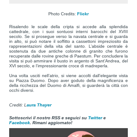
Photo Credits:
Flickr
Risalendo le scale della cripta si accede alla splendida
cattedrale, con i suoi sontuosi interni barocchi del XVIII
secolo. Se si prosegue verso la navata centrale e si guarda
in alto, si può notare il soffitto a cassettoni impreziosito da
rappresentazioni della vita del santo. L’abside centrale è
sostenuta da due antiche colonne di granito che furono
recuperate dalle rovine greche di Paestum. Per concludere la
visita si può ammirare il busto in argento di Sant’Andrea, del
XVI secolo, e l’impressionante croce di madreperla.
Una volta usciti nell’atrio, si viene accolti dall’elegante vista
su Piazza Duomo. Dopo aver goduto della magnificenza e
della ricchezza del Duomo di Amalfi, si guarderà la città con
occhi diversi.
Crediti: L
aura Thayer
Sottoscrivi il nostro RSS e seguici su
Twitter
e
Facebook
. Rimani aggiornato!