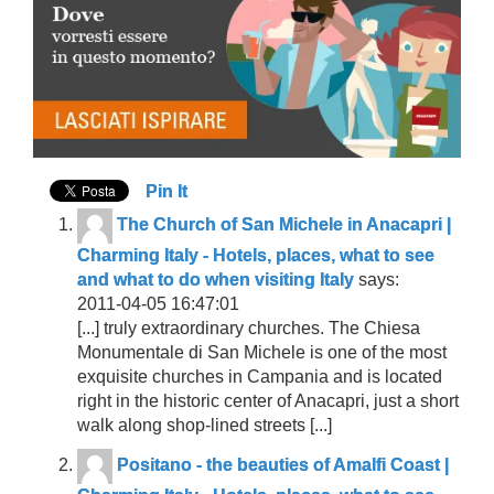
Pin It
The Church of San Michele in Anacapri |
Charming Italy - Hotels, places, what to see
and what to do when visiting Italy
says:
2011-04-05 16:47:01
[...] truly extraordinary churches. The Chiesa
Monumentale di San Michele is one of the most
exquisite churches in Campania and is located
right in the historic center of Anacapri, just a short
walk along shop-lined streets [...]
Positano - the beauties of Amalfi Coast |