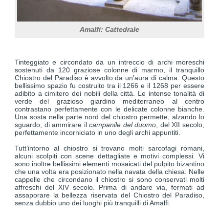
Amalfi: Cattedrale
Tinteggiato e circondato da un intreccio di archi moreschi
sostenuti da 120 graziose colonne di marmo, il tranquillo
Chiostro del Paradiso è avvolto da un’aura di calma. Questo
bellissimo spazio fu costruito tra il 1266 e il 1268 per essere
adibito a cimitero dei nobili della città. Le intense tonalità di
verde del grazioso giardino mediterraneo al centro
contrastano perfettamente con le delicate colonne bianche.
Una sosta nella parte nord del chiostro permette, alzando lo
sguardo, di ammirare il
campanile del duomo
, del XII secolo,
perfettamente incorniciato in uno degli archi appuntiti.
Tutt’intorno al chiostro si trovano molti sarcofagi romani,
alcuni scolpiti con scene dettagliate e motivi complessi. Vi
sono inoltre bellissimi elementi mosaicati del pulpito bizantino
che una volta era posizionato nella navata della chiesa. Nelle
cappelle che circondano il chiostro si sono conservati molti
affreschi del XIV secolo. Prima di andare via, fermati ad
assaporare la bellezza riservata del Chiostro del Paradiso,
senza dubbio uno dei luoghi più tranquilli di Amalfi.