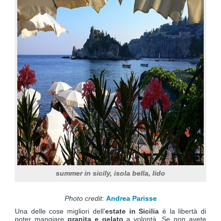
summer in sicily, isola bella, lido
Photo credit
:
Andrea Parisse
Una delle cose migliori dell’
estate in Sicilia
è la libertà di
poter mangiare
granita e gelato
a volontà. Se non avete