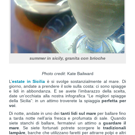
summer in sicily, granita con brioche
Photo credit
: Kate Bailward
L’
estate in Sicilia
è si svolge sostanzialmente al mare. Di
giorno, andate a prendere il sole sulla costa: ci sono spiagge
e lidi in abbondanza. E se avete l’imbarazzo della scelta,
date un’occhiata alla nostra infografica “Le migliori spiagge
della Sicilia”: in un attimo troverete la spiaggia
perfetta per
voi
.
Di notte, andate in uno dei
tanti lidi sul mare
per ballare fino
a tarda notte nell’aria fresca e profumata di sale. Quando
siete stanchi di ballare, fermatevi un attimo a
guardare il
mare
. Se siete fortunati potrete scorgere le
tradizionali
lampàre
, barche che utilizzano faretti per attrarre polpi e altri