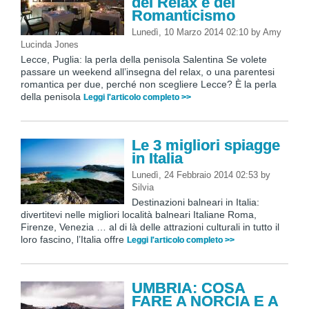
del Relax e del
Romanticismo
Lunedì, 10 Marzo 2014 02:10
by
Amy
Lucinda Jones
Lecce, Puglia: la perla della penisola Salentina Se volete
passare un weekend all’insegna del relax, o una parentesi
romantica per due, perché non scegliere Lecce? È la perla
della penisola
Leggi l'articolo completo >>
Le 3 migliori spiagge
in Italia
Lunedì, 24 Febbraio 2014 02:53
by
Silvia
Destinazioni balneari in Italia:
divertitevi nelle migliori località balneari Italiane Roma,
Firenze, Venezia … al di là delle attrazioni culturali in tutto il
loro fascino, l’Italia offre
Leggi l'articolo completo >>
UMBRIA: COSA
FARE A NORCIA E A