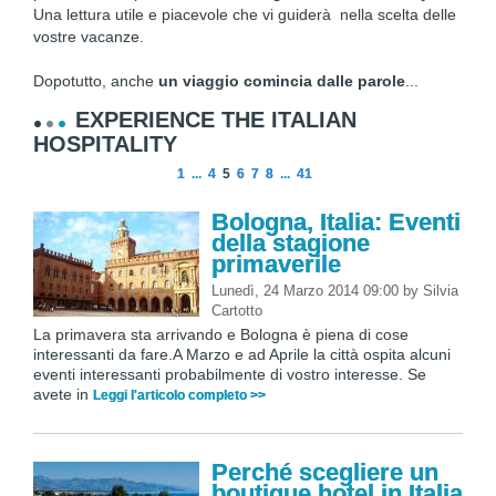
Una lettura utile e piacevole che vi guiderà nella scelta delle
vostre vacanze.
Dopotutto, anche
un viaggio comincia dalle parole
...
EXPERIENCE THE ITALIAN
HOSPITALITY
1
...
4
5
6
7
8
...
41
Bologna, Italia: Eventi
della stagione
primaverile
Lunedì, 24 Marzo 2014 09:00
by
Silvia
Cartotto
La primavera sta arrivando e Bologna è piena di cose
interessanti da fare.A Marzo e ad Aprile la città ospita alcuni
eventi interessanti probabilmente di vostro interesse. Se
avete in
Leggi l'articolo completo >>
Perché scegliere un
boutique hotel in Italia