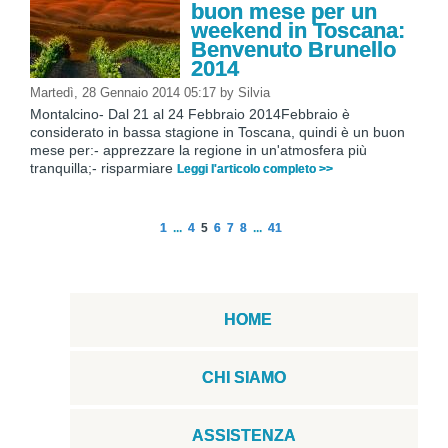
buon mese per un
weekend in Toscana:
Benvenuto Brunello
2014
Martedì, 28 Gennaio 2014 05:17
by
Silvia
Montalcino- Dal 21 al 24 Febbraio 2014Febbraio è
considerato in bassa stagione in Toscana, quindi è un buon
mese per:- apprezzare la regione in un'atmosfera più
tranquilla;- risparmiare
Leggi l'articolo completo >>
1
...
4
5
6
7
8
...
41
HOME
CHI SIAMO
ASSISTENZA