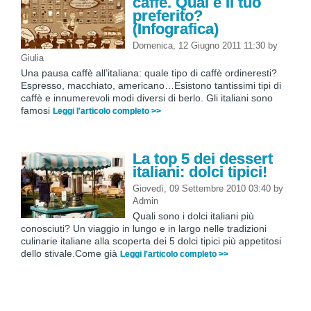
caffè. Qual è il tuo
preferito?
(Infografica)
Domenica, 12 Giugno 2011 11:30
by
Giulia
Una pausa caffè all’italiana: quale tipo di caffè ordineresti?
Espresso, macchiato, americano…Esistono tantissimi tipi di
caffè e innumerevoli modi diversi di berlo. Gli italiani sono
famosi
Leggi l'articolo completo >>
La top 5 dei dessert
italiani: dolci tipici!
Giovedì, 09 Settembre 2010 03:40
by
Admin
Quali sono i dolci italiani più
conosciuti? Un viaggio in lungo e in largo nelle tradizioni
culinarie italiane alla scoperta dei 5 dolci tipici più appetitosi
dello stivale.Come già
Leggi l'articolo completo >>