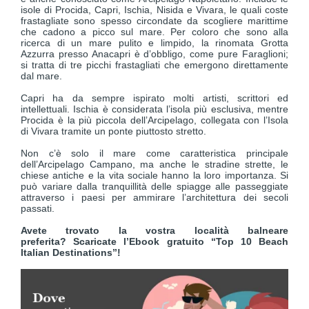
isole di Procida, Capri, Ischia, Nisida e Vivara, le quali coste
frastagliate sono spesso circondate da scogliere marittime
che cadono a picco sul mare. Per coloro che sono alla
ricerca di un mare pulito e limpido, la rinomata Grotta
Azzurra presso Anacapri è d’obbligo, come pure Faraglioni;
si tratta di tre picchi frastagliati che emergono direttamente
dal mare.
Capri ha da sempre ispirato molti artisti, scrittori ed
intellettuali. Ischia è considerata l’isola più esclusiva, mentre
Procida è la più piccola dell’Arcipelago, collegata con l’Isola
di Vivara tramite un ponte piuttosto stretto.
Non c’è solo il mare come caratteristica principale
dell’Arcipelago Campano, ma anche le stradine strette, le
chiese antiche e la vita sociale hanno la loro importanza. Si
può variare dalla tranquillità delle spiagge alle passeggiate
attraverso i paesi per ammirare l’architettura dei secoli
passati.
Avete trovato la vostra località balneare
preferita? Scaricate l’Ebook gratuito “Top 10 Beach
Italian Destinations”!