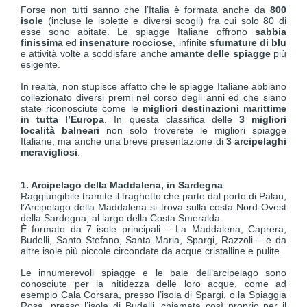
Forse non tutti sanno che l’Italia è formata anche da
800
isole
(incluse le isolette e diversi scogli) fra cui solo 80 di
esse sono abitate. Le spiagge Italiane offrono
sabbia
finissima
ed
insenature rocciose
, infinite
sfumature di blu
e attività volte a soddisfare anche
amante delle spiagge
più
esigente.
In realtà, non stupisce affatto che le spiagge Italiane abbiano
collezionato diversi premi nel corso degli anni ed che siano
state riconosciute come le
migliori destinazioni marittime
in tutta l’Europa
. In questa classifica delle
3 migliori
località balneari
non solo troverete le migliori spiagge
Italiane, ma anche una breve presentazione di
3 arcipelaghi
meravigliosi
.
1. Arcipelago della Maddalena, in Sardegna
Raggiungibile tramite il traghetto che parte dal porto di Palau,
l’Arcipelago della Maddalena si trova sulla costa Nord-Ovest
della Sardegna, al largo della Costa Smeralda.
È formato da 7 isole principali – La Maddalena, Caprera,
Budelli, Santo Stefano, Santa Maria, Spargi, Razzoli – e da
altre isole più piccole circondate da acque cristalline e pulite.
Le innumerevoli spiagge e le baie dell’arcipelago sono
conosciute per la nitidezza delle loro acque, come ad
esempio Cala Corsara, presso l’isola di Spargi, o la Spiaggia
Rosa, presso l’isola di Budelli, chiamata così proprio per il