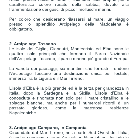
caratteristico colore rosato della sabbia, dovuto alla
frammentazione dei gusci di piccoli molluschi marini.
Per coloro che desiderano rilassarsi al mare, un viaggio
presso lo splendido Arcipelago della Maddalena è
obbligatorio.
2. Arcipelago Toscano
Le isole del Giglio, Giannutri, Montecristo ed Elba sono le
quattro isole principali che formano il Parco Nazionale
dell’Arcipelago Toscano, il parco marino più grande d’Europa.
La varietà dei paesaggi, sia marittimi che terrestri, rendono
l’Arcipelago Toscano una destinazione unica per l’estate,
immerso fra la Liguria e il Mar Tirreno.
L’isola d’Elba è la più grande ed è la terza per grandezza in
Italia, dopo la Sardegna e la Sicilia. L’isola d’Elba è
conosciuta e rinomata non solo per il mare cristallino e le
spiagge bianche, ma anche per i numerosi ricordi di un
passato glorioso, come le maestose residenze
Napoleoniche.
3. Arcipelago Campano, in Campania
Circondato dal Mar Tirreno, nella parte Sud-Ovest dell’Italia,
è anche conosciuto come Arcipelago Napoletano. Include le