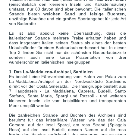
(einschließlich den kleineren Inseln und Kalksteinsäulen)
umfasst, nur 80 davon sind aber bewohnt. Die italienischen
Strände bieten
weichen Sand
und
felsige Buchten
,
unzählige Blautöne und ein großes Sportangebot für jede Art
von Baderatte.
Es ist also absolut keine Überraschung, dass die
italienischen Strände mehrere Preise erhalten haben und
dass insgesamt Italien seinen Status als eines der besten
Urlaubsländer für einen Badeurlaub verbessert hat. In dieser
Top 3 finden Sie nicht nur die schönsten Badeurlaubsziele
sondern auch eine kurze Präsentation von drei
wunderschönen italienischen Inselgruppen.
1. Das La-Maddalena-Archipel, Sardinien
Es besteht eine Fährverbindung vom Hafen von Palau zum
La-Maddalena-Archipel an der Nordwestküste Sardiniens
direkt vor der Costa Smeralda. Die Inselgruppe besteht aus
7 Hauptinseln - La Maddalena, Caprera, Budelli, Santo
Stefano, Santa Maria, Spargi und Razzoli - und weiteren
kleineren Inseln, die vom kristallklaren und transparenten
Meer umspült werden.
Die zahlreichen Strände und Buchten des Archipels sind
berühmt für das kristallklare Wasser, wie das der Cala
Corsara, auf der Insel Spargi, am rosa Strand (Spiaggia
Rosa) auf der Insel Budelli, dessen Namen auf die rosa
Farbe des Sandes zurückgeht, der wiederum aus winzigen