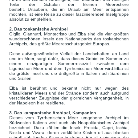
Teilen der Schalen der kleinen Meerestiere
besteht. Urlaubern, die im Urlaub am Meer entspannen
möchten, ist eine Reise zu dieser faszinierenden Inselgruppe
absolut zu empfehlen.
2. Das toskanische Archipel
Giglio, Giannutri, Montecristo und Elba sind die vier größten
wunderschönen Inseln des Nationalparks des toskanischen
Archipels, das größte Meeresschutzgebiet Europas.
Diese außergewöhnliche Vielfalt der Landschaften, an Land
und im Meer, sorgt dafür, dass dieses Gebiet im Sommer zu
einem einzigartigen Sommerreiseziel zwischen dem
Ligurischen Meer und dem Tyrrhenischen Meer wird.Elba ist
die größte Insel und die drittgrößte in Italien nach Sardinien
und Sizilien.
Elba ist berühmt und bekannt nicht nur wegen des
kristallklaren Meers und der Strände sondern auch aufgrund
verschiedener Zeugnisse der glorreichen Vergangenheit, in
der Napoleon hier residierte.
3. Das kampanische Archipel, Kampanien
Dieses vom Tyrrhenischen Meer umgebene Archipel im
Südwesten Italiens wird auch als Neapolitanisches Archipel
bezeichnet. Dazu zählen die Inseln Procida, Capri, Ischia,
Nisida und Vivara, deren zerklüftete Küsten oft aus blanken
schroff abfallenden Klippen bestehen. Für all diejenigen, die