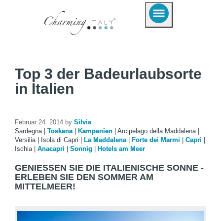
Top 3 der Badeurlaubsorte
in Italien
Februar 24 2014 by
Silvia
Sardegna
|
Toskana
|
Kampanien
|
Arcipelago della Maddalena
|
Versilia
|
Isola di Capri
|
La Maddalena
|
Forte dei Marmi
|
Capri
|
Ischia
|
Anacapri
|
Sonnig
|
Hotels am Meer
GENIESSEN SIE DIE ITALIENISCHE SONNE -E
RLEBEN SIE DEN SOMMER AM M
ITTELMEER!