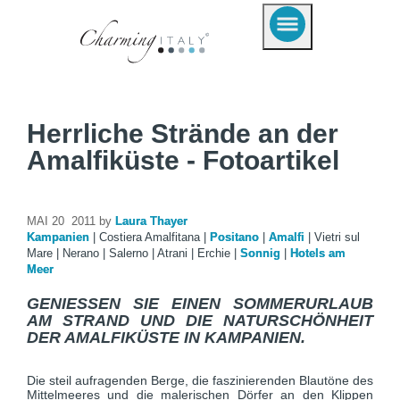
Herrliche Strände an der
Amalfiküste - Fotoartikel
MAI 20 2011 by
Laura Thayer
Kampanien
|
Costiera Amalfitana
|
Positano
|
Amalfi
|
Vietri sul
Mare
|
Nerano
|
Salerno
|
Atrani
|
Erchie
|
Sonnig
|
Hotels am
Meer
GENIESSEN SIE EINEN SOMMERURLAUB A
M STRAND UND DIE NATURSCHÖNHEIT D
ER AMALFIKÜSTE IN KAMPANIEN.
Die steil aufragenden Berge, die faszinierenden Blautöne des
Mittelmeeres und die malerischen Dörfer an den Klippen