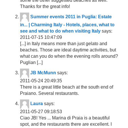
some the other suggested beaches as well.
Thanks for the great info!
Summer events 2011 in Puglia: Estate
in... | Charming Italy - Hotels, places, what to
see and what to do when visiting Italy
says:
2011-07-15 10:47:09
[...] in Italy means more than just gelato and
beaches. Those are ideal daytime activities, but
what can you do when the evening rolls around?
Puglian [...]
JB McMunn
says:
2011-05-24 20:49:35
There is a great little beach at the south end of
Praiano. Several restaurants.
Laura
says:
2011-05-27 09:18:53
Ciao JB! Yes ... Marina di Praia is a beautiful
spot, and the restaurants there are excellent. I