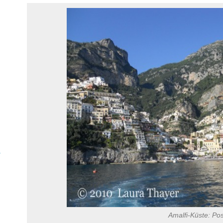
y
Amalfi-Küste: Pos