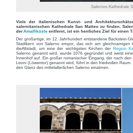
Salernos Kathedrale 
Viele der italienischen Kunst- und Architekturschä
salernitanischen Kathedrale San Matteo zu finden. Sale
der
Amalfiküste
entfernt, ist ein herrliches Ziel für einen
Der großartige, im 12. Jahrhundert entstandene Backstein-Glo
Stadtkern von Salerno empor, das sich am gleichnamigen Gol
dieAltstadt, um eine der wichtigsten Kirchen der
Region K
Salerno genannt wird, wurde 1076 gegründet und weist ein
Innenhof auf. Ein großer romanischer Eingang, der nach den 
Leoni (Löwentor) genannt wird, führt in den friedvollen Raum
den Glanz des mittelalterlichen Salerno einatmen.