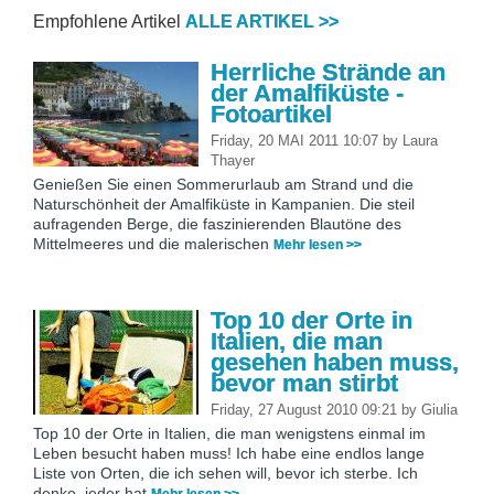
Empfohlene Artikel
ALLE ARTIKEL >>
Herrliche Strände an
der Amalfiküste -
Fotoartikel
Friday, 20 MAI 2011 10:07
by
Laura
Thayer
Genießen Sie einen Sommerurlaub am Strand und die
Naturschönheit der Amalfiküste in Kampanien. Die steil
aufragenden Berge, die faszinierenden Blautöne des
Mittelmeeres und die malerischen
Mehr lesen >>
Top 10 der Orte in
Italien, die man
gesehen haben muss,
bevor man stirbt
Friday, 27 August 2010 09:21
by
Giulia
Top 10 der Orte in Italien, die man wenigstens einmal im
Leben besucht haben muss! Ich habe eine endlos lange
Liste von Orten, die ich sehen will, bevor ich sterbe. Ich
denke, jeder hat
Mehr lesen >>