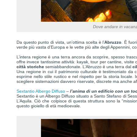
Dove andare in vacanza
Da questo punto di vista, un’ottima scelta è l’
Abruzzo
. È fuor
verde più vasta d’Europa e le vette più alte degli Appennini, c
L’intera regione è una terra ancora da scoprire, spesso trascu
offre invece tantissime attività: kayak, tour per cantine, visite c
città storiche
semiabbandonate. L’Abruzzo è una terra dal
ci
Una regione in cui il patrimonio culturale è testimoniato da chie
esprime nello stile rustico e nel rispetto per la storia locale
scegliere sistemazioni davvero riservate, discrete ma anche affa
Sextantio Albergo Diffuso
–
l’anima di un edificio con un to
Sextantio è un Albergo Diffuso situato a Santo Stefano di Sess
L’Aquila. Ciò che colpisce di questa struttura sono la “mission
questo gioiello di età medioevale.