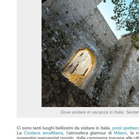
Dove andare in vacanza in Italia: Sextan
Ci sono tanti luoghi bellissimi da visitare in Italia,
posti spettac
La
Costiera amalfitana
, l’atmosfera glamour di
Milano
, la 
suggestivi paesaggial mondo, dalla campagna toscana alle citt