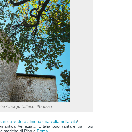
tio Albergo Diffuso, Abruzzo
olari da vedere almeno una volta nella vita
!
romantica Venezia… L’Italia può vantare tra i più
à storiche di Pisa e
Roma
.