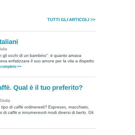
TUTTI GLI ARTICOLI >>
taliani
iulia
on gli occhi di un bambino”: è quanto amava
va enfatizzare il suo amore per la vita a dispetto
o completo >>
affè. Qual è il tuo preferito?
y
Giulia
e tipo di caffè ordineresti? Espresso, macchiato,
 di caffè e innumerevoli modi diversi di berlo. Gli