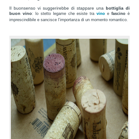
Il buonsenso vi suggerirebbe di stappare una
bottiglia di
buon vino
: lo stetto legame che esiste tra
vino
e
fascino
è
imprescindibile e sancisce l’importanza di un momento romantico.