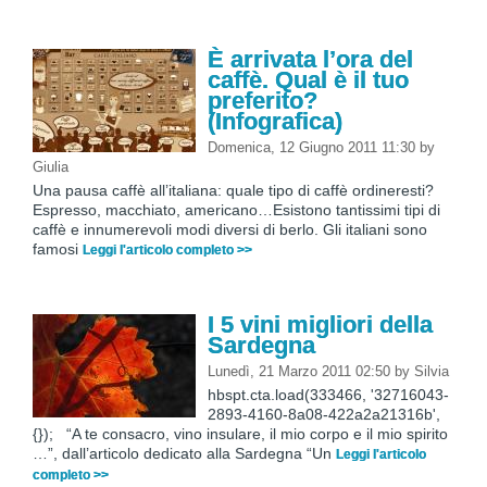
È arrivata l’ora del
caffè. Qual è il tuo
preferito?
(Infografica)
Domenica, 12 Giugno 2011 11:30
by
Giulia
Una pausa caffè all’italiana: quale tipo di caffè ordineresti?
Espresso, macchiato, americano…Esistono tantissimi tipi di
caffè e innumerevoli modi diversi di berlo. Gli italiani sono
famosi
Leggi l'articolo completo >>
I 5 vini migliori della
Sardegna
Lunedì, 21 Marzo 2011 02:50
by
Silvia
hbspt.cta.load(333466, '32716043-
2893-4160-8a08-422a2a21316b',
{}); “A te consacro, vino insulare, il mio corpo e il mio spirito
…”, dall’articolo dedicato alla Sardegna “Un
Leggi l'articolo
completo >>