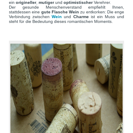
ein
origineller
,
mutiger
und
optimistischer
Verehrer.
Der gesunde Menschenverstand empfiehlt Ihnen,
stattdessen eine
gute Flasche Wein
zu entkorken: Die enge
Verbindung zwischen
Wein
und
Charme
ist ein Muss und
steht für die Bedeutung dieses romantischen Moments.