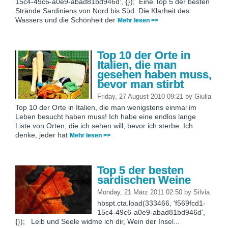
15c4-49c6-a0e9-abad81bd946d', {}); Eine Top 5 der besten
Strände Sardiniens von Nord bis Süd. Die Klarheit des
Wassers und die Schönheit der
Mehr lesen >>
Top 10 der Orte in
Italien, die man
gesehen haben muss,
bevor man stirbt
Friday, 27 August 2010 09:21
by
Giulia
Top 10 der Orte in Italien, die man wenigstens einmal im
Leben besucht haben muss! Ich habe eine endlos lange
Liste von Orten, die ich sehen will, bevor ich sterbe. Ich
denke, jeder hat
Mehr lesen >>
Top 5 der besten
sardischen Weine
Monday, 21 März 2011 02:50
by
Silvia
hbspt.cta.load(333466, 'f569fcd1-
15c4-49c6-a0e9-abad81bd946d',
{}); Leib und Seele widme ich dir, Wein der Insel...