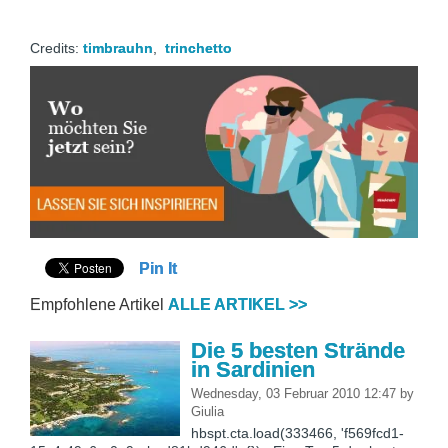
Credits:
timbrauhn
,
trinchetto
Pin It
Empfohlene Artikel
ALLE ARTIKEL >>
Die 5 besten Strände
in Sardinien
Wednesday, 03 Februar 2010 12:47
by
Giulia
hbspt.cta.load(333466, 'f569fcd1-