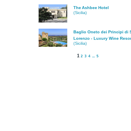
The Ashbee Hotel
(Sicilia)
Baglio Oneto dei Principi di
Lorenzo - Luxury Wine Reso
(Sicilia)
1
2
3
4
...
5