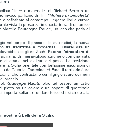
zurro.
lista “linee e materiale" di Richard Serra o un
e invece parliamo di film, “
Moliere in bicicletta
”
e sofisticato al contempo. Leggere libri e curare
turale vista la presenza in questa terra di un antico
 Montille Bourgogne Rouge, un vino che parla di
ggio nel tempo. Il passato, le sue radici, la nuova
to fra tradizione e modernità… Oserei dire un
e dovrebbe scegliere Zash.
Perché l’atmosfera di
siciliana. Un meraviglioso agrumeto con una vista
e chiamata nel dialetto del posto. La posizione
are la Sicilia orientale con bellissime escursioni di
ito da Catania, Taormina ed Etna. Il territorio è tra
 ed aranci che contrastano con il grigio scuro dei muri
 di arancio.
hef,
Giuseppe Raciti
, oltre ad essere un astro
ni piatto ha un colore o un sapore di quest’isola
 importa soltanto rendere felice chi si siede alla
i posti più belli della Sicilia
.