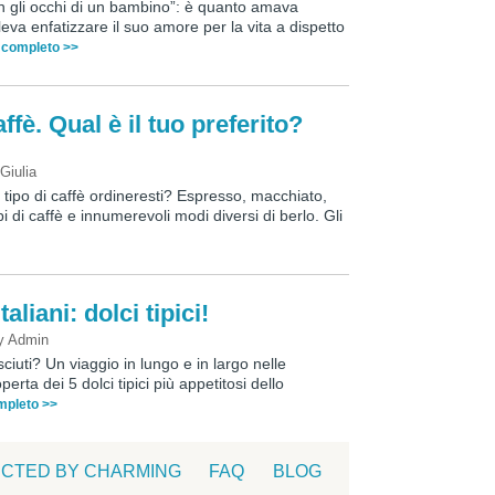
on gli occhi di un bambino”: è quanto amava
va enfatizzare il suo amore per la vita a dispetto
o completo >>
affè. Qual è il tuo preferito?
y
Giulia
e tipo di caffè ordineresti? Espresso, macchiato,
 di caffè e innumerevoli modi diversi di berlo. Gli
aliani: dolci tipici!
y
Admin
sciuti? Un viaggio in lungo e in largo nelle
operta dei 5 dolci tipici più appetitosi dello
ompleto >>
CTED BY CHARMING
FAQ
BLOG