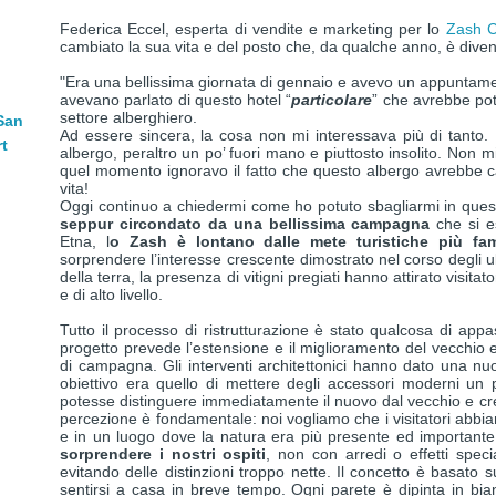
Federica Eccel, esperta di vendite e marketing per lo
Zash C
cambiato la sua vita e del posto che, da qualche anno, è diven
"Era una bellissima giornata di gennaio e avevo un appuntament
avevano parlato di questo hotel “
particolare
” che avrebbe po
settore alberghiero.
 San
Ad essere sincera, la cosa non mi interessava più di tanto
rt
albergo, peraltro un po’ fuori mano e piuttosto insolito. Non m
quel momento ignoravo il fatto che questo albergo avrebbe c
vita!
Oggi continuo a chiedermi come ho potuto sbagliarmi in quest
seppur circondato da una bellissima campagna
che si e
Etna, l
o Zash è lontano dalle mete turistiche più fam
sorprendere l’interesse crescente dimostrato nel corso degli ul
della terra, la presenza di vitigni pregiati hanno attirato visita
e di alto livello.
Tutto il processo di ristrutturazione è stato qualcosa di appa
progetto prevede l’estensione e il miglioramento del vecchio e
di campagna. Gli interventi architettonici hanno dato una nuova
obiettivo era quello di mettere degli accessori moderni un p
potesse distinguere immediatamente il nuovo dal vecchio e cre
percezione è fondamentale: noi vogliamo che i visitatori abbia
e in un luogo dove la natura era più presente ed important
sorprendere i nostri ospiti
, non con arredi o effetti speci
evitando delle distinzioni troppo nette. Il concetto è basato s
sentirsi a casa in breve tempo. Ogni parete è dipinta in bia