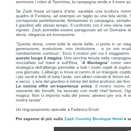
ammirare i colori di Taormina, la campagna verde e il mare az
Se Zash fosse un’opera d’arte, sarebbe una scultura minima
quadro di Fontana, ad esempio un taglio su una tela verde. S
corrisponde perfettamente. Ambientato in campagna, semplice 
il giardino allo stesso tempo. Il confronto con il vino viene na
vigneto. Zash potrebbe essere paragonato ad un Domaine de
storia, eleganza ed innovazione.
“Questa storia, come tutte le storie belle, ci porta in un via
generazione; evoluzione, non rivoluzione… e un mix erudi
cambiamento continuo”. Ecco il motivo per cui il viaggiator
questo luogo è magica
. Una vecchia tenuta nella campagna 
mozzafiato sul mare e sull’Etna, “
A
Muntagna
” come vien
strategica dell’albergo permette a tutti i nostri ospiti di esplor
una giornata. L’albergo si trova al centro di un triangolo costitu
i più verdi e belli di tutta l’isola, con alberi colorati di limoni
a secco. L’aria del giardino è intrisa del dolce profumo dei fiori
La cucina offre un’esperienza unica
. Il nostro nuovo c
nascente dei fornelli, ha lavorato con molti chef famosi. Og
magica. Non ci importa nulla dei premi, almeno per ora. A noi
nostra tavola”.
Un ringraziamento speciale a Federica Eccel.
Per saperne di più sullo
Zash Country Boutique Hotel
e su