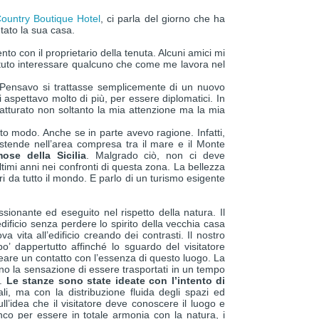
ountry Boutique Hotel
, ci parla del giorno che ha
tato la sua casa.
o con il proprietario della tenuta. Alcuni amici mi
tuto interessare qualcuno che come me lavora nel
. Pensavo si trattasse semplicemente di un nuovo
i aspettavo molto di più, per essere diplomatici. In
atturato non soltanto la mia attenzione ma la mia
o modo. Anche se in parte avevo ragione. Infatti,
stende nell’area compresa tra il mare e il Monte
ose della Sicilia
. Malgrado ciò, non ci deve
timi anni nei confronti di questa zona. La bellezza
tori da tutto il mondo. E parlo di un turismo esigente
ssionante ed eseguito nel rispetto della natura. Il
dificio senza perdere lo spirito della vecchia casa
 vita all’edificio creando dei contrasti. Il nostro
o’ dappertutto affinché lo sguardo del visitatore
are un contatto con l’essenza di questo luogo. La
no la sensazione di essere trasportati in un tempo
e.
Le stanze sono state ideate con l’intento di
ali, ma con la distribuzione fluida degli spazi ed
ull’idea che il visitatore deve conoscere il luogo e
nco per essere in totale armonia con la natura, i