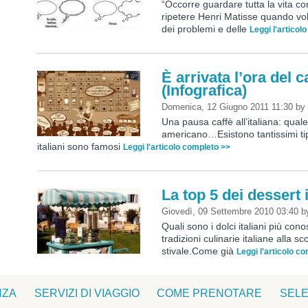
“Occorre guardare tutta la vita c
ripetere Henri Matisse quando vole
dei problemi e delle
Leggi l'articol
È arrivata l’ora del c
(Infografica)
Domenica, 12 Giugno 2011 11:30
b
Una pausa caffè all’italiana: qual
americano…Esistono tantissimi tipi
italiani sono famosi
Leggi l'articolo completo >>
La top 5 dei dessert it
Giovedì, 09 Settembre 2010 03:40
b
Quali sono i dolci italiani più cono
tradizioni culinarie italiane alla sc
stivale.Come già
Leggi l'articolo c
NZA
SERVIZI DI VIAGGIO
COME PRENOTARE
SELE