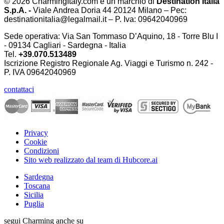
© 2026 CharmingItaly.com è un marchio di
Destination Italia
S.p.A. -
Viale Andrea Doria 44 20124 Milano – Pec:
destinationitalia@legalmail.it – P. Iva: 09642040969
Sede operativa: Via San Tommaso D’Aquino, 18 - Torre Blu I
- 09134 Cagliari - Sardegna - Italia
Tel.
+39.070.513489
Iscrizione Registro Regionale Ag. Viaggi e Turismo n. 242 -
P. IVA
09642040969
contattaci
Privacy
Cookie
Condizioni
Sito web realizzato dal team di Hubcore.ai
Sardegna
Toscana
Sicilia
Puglia
segui Charming anche su