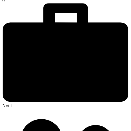
0
Notti