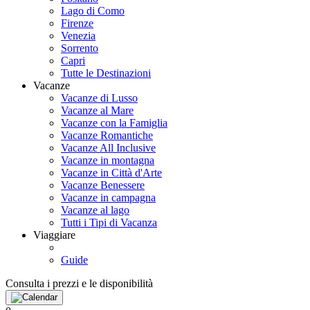
Lago di Como
Firenze
Venezia
Sorrento
Capri
Tutte le Destinazioni
Vacanze
Vacanze di Lusso
Vacanze al Mare
Vacanze con la Famiglia
Vacanze Romantiche
Vacanze All Inclusive
Vacanze in montagna
Vacanze in Città d'Arte
Vacanze Benessere
Vacanze in campagna
Vacanze al lago
Tutti i Tipi di Vacanza
Viaggiare
Guide
Consulta i prezzi e le disponibilità