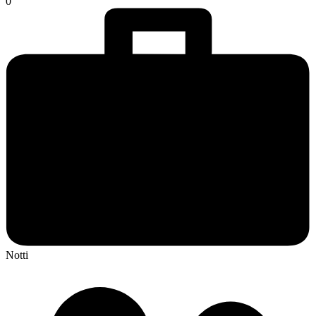
0
Notti