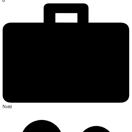
0
Notti