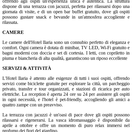
offrendo agli ospiti un'esperienza unica e autentica. La struttura
dispone di una terrazza con jacuzzi, perfetta per rilassarsi dopo una
giornata di visite, e di un open bar buffet gratuito, dove gli ospiti
possono gustare snack e bevande in un'atmosfera accogliente e
rilassata.
CAMERE
Le camere dell'Hotel Ilaria sono un connubio perfetto di eleganza e
comfort. Ogni camera è dotata di minibar, TV LED, Wi-Fi gratuito e
bagni moderni con doccia e set di cortesia. I letti, con copriletto in
piuma e biancheria di alta qualità, garantiscono un riposo eccellente
SERVIZI & ATTIVITÀ
L'Hotel Ilaria è attento alle esigenze di tutti i suoi ospiti, offrendo
servizi come biciclette gratuite per esplorare la città, un parcheggio
privato, transfer e tour organizzati, e stazioni di ricarica per auto
elettriche. La reception è aperta 24 ore su 24 per assistere gli ospiti
in ogni necessità, e l'hotel è pet-friendly, accogliendo gli amici a
quattro zampe con un preavviso.
La terrazza con jacuzzi è un'oasi di pace dove gli ospiti possono
rilassarsi e rigenerarsi. La vasca idromassaggio è disponibile da
aprile a ottobre e offre un momento di puro relax immersi nel
profumo dei fiori del giardino.