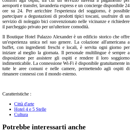
comfort agli ospiti, tra cui un servizio navetta a pagamento per
aeroporti e transfer, lavanderia express e un concierge disponibile 24
ore su 24. Per arricchire l'esperienza del soggiorno, è possibile
partecipare a degustazioni di prodotti tipici toscani, usufruire di un
servizio di noleggio bici convenzionato nelle vicinanze e richiedere
il parcheggio privato per un'ulteriore comodità.
Il Boutique Hotel Palazzo Alexander è un edificio storico che offre
un'esperienza unica nel suo genere. La colazione all'americana a
buffet, con ingredienti freschi e locali, è servita ogni giorno per
iniziare al meglio la giornata. Il personale multilingue è sempre a
disposizione per assistere gli ospiti e rendere il loro soggiorno
indimenticabile. La connessione Wi-Fi è disponibile gratuitamente in
tutte le aree comuni e nelle camere, permettendo agli ospiti di
rimanere connessi con il mondo esterno.
Caratteristiche :
Città d'arte
Hotel 4 e 5 Stelle
Cultura
Potrebbe interessarti anche