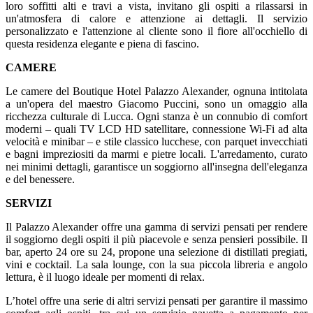
loro soffitti alti e travi a vista, invitano gli ospiti a rilassarsi in
un'atmosfera di calore e attenzione ai dettagli. Il servizio
personalizzato e l'attenzione al cliente sono il fiore all'occhiello di
questa residenza elegante e piena di fascino.
CAMERE
Le camere del Boutique Hotel Palazzo Alexander, ognuna intitolata
a un'opera del maestro Giacomo Puccini, sono un omaggio alla
ricchezza culturale di Lucca. Ogni stanza è un connubio di comfort
moderni – quali TV LCD HD satellitare, connessione Wi-Fi ad alta
velocità e minibar – e stile classico lucchese, con parquet invecchiati
e bagni impreziositi da marmi e pietre locali. L'arredamento, curato
nei minimi dettagli, garantisce un soggiorno all'insegna dell'eleganza
e del benessere.
SERVIZI
Il Palazzo Alexander offre una gamma di servizi pensati per rendere
il soggiorno degli ospiti il più piacevole e senza pensieri possibile. Il
bar, aperto 24 ore su 24, propone una selezione di distillati pregiati,
vini e cocktail. La sala lounge, con la sua piccola libreria e angolo
lettura, è il luogo ideale per momenti di relax.
L’hotel offre una serie di altri servizi pensati per garantire il massimo