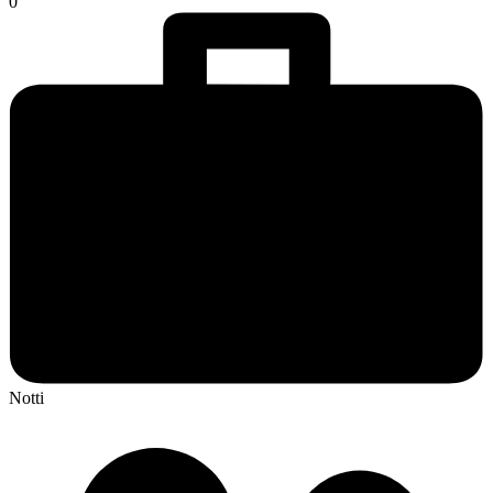
0
Notti