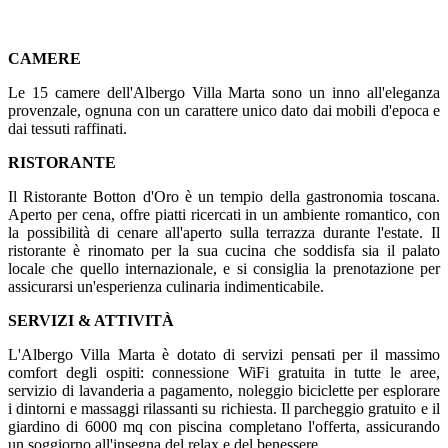
CAMERE
Le 15 camere dell'Albergo Villa Marta sono un inno all'eleganza
provenzale, ognuna con un carattere unico dato dai mobili d'epoca e
dai tessuti raffinati.
RISTORANTE
Il Ristorante Botton d'Oro è un tempio della gastronomia toscana.
Aperto per cena, offre piatti ricercati in un ambiente romantico, con
la possibilità di cenare all'aperto sulla terrazza durante l'estate. Il
ristorante è rinomato per la sua cucina che soddisfa sia il palato
locale che quello internazionale, e si consiglia la prenotazione per
assicurarsi un'esperienza culinaria indimenticabile.
SERVIZI & ATTIVITÀ
L'Albergo Villa Marta è dotato di servizi pensati per il massimo
comfort degli ospiti: connessione WiFi gratuita in tutte le aree,
servizio di lavanderia a pagamento, noleggio biciclette per esplorare
i dintorni e massaggi rilassanti su richiesta. Il parcheggio gratuito e il
giardino di 6000 mq con piscina completano l'offerta, assicurando
un soggiorno all'insegna del relax e del benessere.