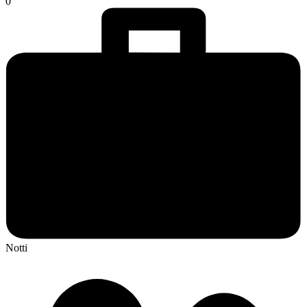
0
Notti