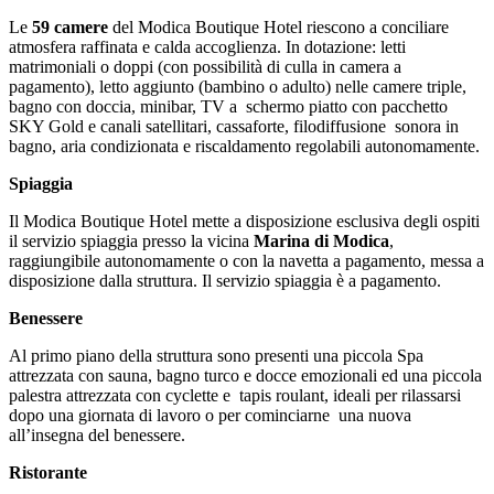
Le
59 camere
del Modica Boutique Hotel riescono a conciliare
atmosfera raffinata e calda accoglienza. In dotazione: letti
matrimoniali o doppi (con possibilità di culla in camera a
pagamento), letto aggiunto (bambino o adulto) nelle camere triple,
bagno con doccia, minibar, TV a schermo piatto con pacchetto
SKY Gold e canali satellitari, cassaforte, filodiffusione sonora in
bagno, aria condizionata e riscaldamento regolabili autonomamente.
Spiaggia
Il Modica Boutique Hotel mette a disposizione esclusiva degli ospiti
il servizio spiaggia presso la vicina
Marina di Modica
,
raggiungibile autonomamente o con la navetta a pagamento, messa a
disposizione dalla struttura. Il servizio spiaggia è a pagamento.
Benessere
Al primo piano della struttura sono presenti una piccola Spa
attrezzata con sauna, bagno turco e docce emozionali ed una piccola
palestra attrezzata con cyclette e tapis roulant, ideali per rilassarsi
dopo una giornata di lavoro o per cominciarne una nuova
all’insegna del benessere.
Ristorante