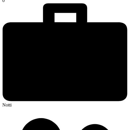
0
Notti