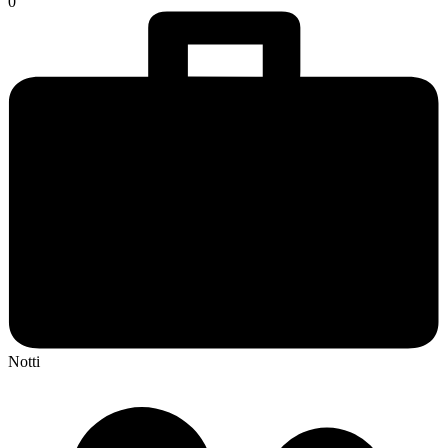
0
Notti