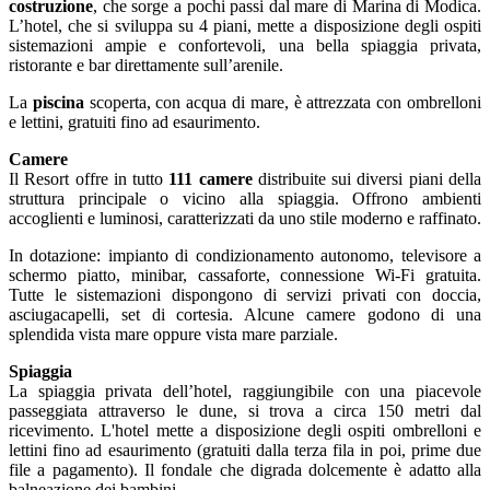
costruzione
, che sorge a pochi passi dal mare di Marina di Modica.
L’hotel, che si sviluppa su 4 piani, mette a disposizione degli ospiti
sistemazioni ampie e confortevoli, una bella spiaggia privata,
ristorante e bar direttamente sull’arenile.
La
piscina
scoperta, con acqua di mare, è attrezzata con ombrelloni
e lettini, gratuiti fino ad esaurimento.
Camere
Il Resort offre in tutto
111 camere
distribuite sui diversi piani della
struttura principale o vicino alla spiaggia. Offrono ambienti
accoglienti e luminosi, caratterizzati da uno stile moderno e raffinato.
In dotazione: impianto di condizionamento autonomo, televisore a
schermo piatto, minibar, cassaforte, connessione Wi-Fi gratuita.
Tutte le sistemazioni dispongono di servizi privati con doccia,
asciugacapelli, set di cortesia. Alcune camere godono di una
splendida vista mare oppure vista mare parziale.
Spiaggia
La spiaggia privata dell’hotel, raggiungibile con una piacevole
passeggiata attraverso le dune, si trova a circa 150 metri dal
ricevimento. L'hotel mette a disposizione degli ospiti ombrelloni e
lettini fino ad esaurimento (gratuiti dalla terza fila in poi, prime due
file a pagamento). Il fondale che digrada dolcemente è adatto alla
balneazione dei bambini.