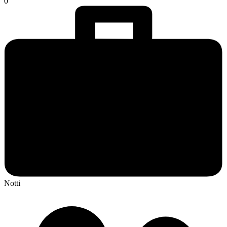
0
Notti