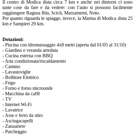
Il centro di Modica dista circa 7 km e anche nei dintorni ci sono
tante cose da fare e da vedere: con l’auto si possono facilmente
raggiungere Ragusa Ibla, Scicli, Marzamemi, Noto.
Per quanto riguarda le spiagge, invece, la Marina di Modica dista 25
km e Sampieri 29 km.
Dotazioni:
- Piscina con idromassaggio 4x8 metri (aperta dal 01/05 al 31/10)
- Giardino e veranda arredata
- Cucina esterna con BBQ
- Aria condizionata/riscaldamento
- Camino
- Lavastoviglie
- Bollitore Elettrico
- Frigo
- Forno e forno microonde
- Macchina da caffè
- TV
- Internet Wi-Fi
- Lavatrice
- Asse e ferro da stiro
- Asciugacapelli
- Zanzariere
- Parcheggio