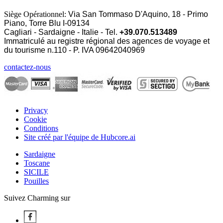
Siège Opérationnel:
Via San Tommaso D'Aquino, 18 - Primo
Piano, Torre Blu I-09134
Cagliari - Sardaigne - Italie - Tel.
+39.070.513489
Immatriculé au registre régional des agences de voyage et
du tourisme n.110 - P. IVA
09642040969
contactez-nous
Privacy
Cookie
Conditions
Site créé par l'équipe de Hubcore.ai
Sardaigne
Toscane
SICILE
Pouilles
Suivez Charming sur