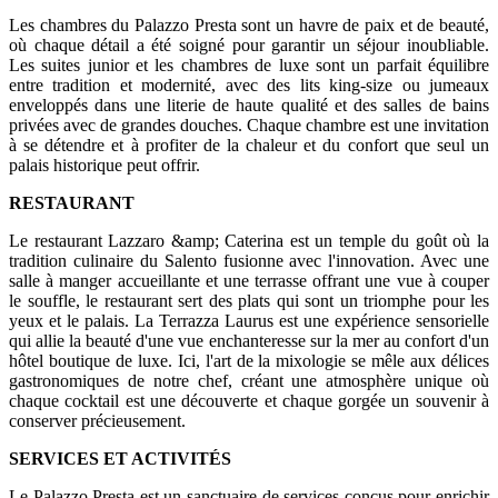
Les chambres du Palazzo Presta sont un havre de paix et de beauté,
où chaque détail a été soigné pour garantir un séjour inoubliable.
Les suites junior et les chambres de luxe sont un parfait équilibre
entre tradition et modernité, avec des lits king-size ou jumeaux
enveloppés dans une literie de haute qualité et des salles de bains
privées avec de grandes douches. Chaque chambre est une invitation
à se détendre et à profiter de la chaleur et du confort que seul un
palais historique peut offrir.
RESTAURANT
Le restaurant Lazzaro &amp; Caterina est un temple du goût où la
tradition culinaire du Salento fusionne avec l'innovation. Avec une
salle à manger accueillante et une terrasse offrant une vue à couper
le souffle, le restaurant sert des plats qui sont un triomphe pour les
yeux et le palais. La Terrazza Laurus est une expérience sensorielle
qui allie la beauté d'une vue enchanteresse sur la mer au confort d'un
hôtel boutique de luxe. Ici, l'art de la mixologie se mêle aux délices
gastronomiques de notre chef, créant une atmosphère unique où
chaque cocktail est une découverte et chaque gorgée un souvenir à
conserver précieusement.
SERVICES ET ACTIVITÉS
Le Palazzo Presta est un sanctuaire de services conçus pour enrichir