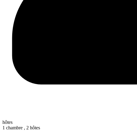
hôtes
1 chambre ,
2 hôtes