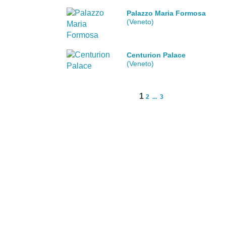
Palazzo Maria Formosa
(Veneto)
Centurion Palace
(Veneto)
1
2
...
3