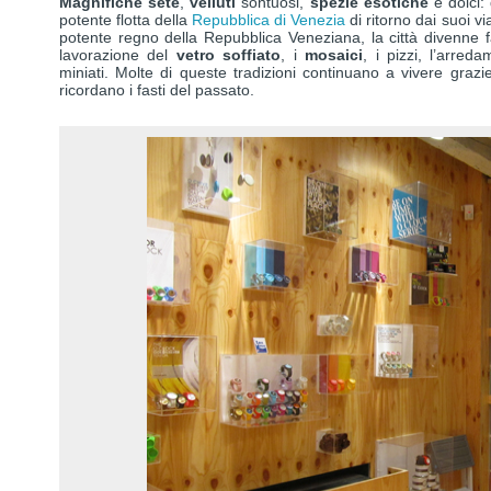
Magnifiche sete
,
velluti
sontuosi,
spezie esotiche
e dolci:
potente flotta della
Repubblica di Venezia
di ritorno dai suoi vi
potente regno della Repubblica Veneziana, la città divenne
lavorazione del
vetro soffiato
, i
mosaici
, i pizzi, l’arred
miniati. Molte di queste tradizioni continuano a vivere grazie
ricordano i fasti del passato.