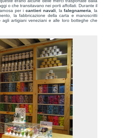
 queste erano alcune delle merci trasportate dalla
aggi o che transitavano nei porti affollati. Durante il
 famosa per i
cantieri navali
, la
falegnameria
, la
amento, la fabbricazione della carta e manoscritti
 agli artigiani veneziani e alle loro botteghe che