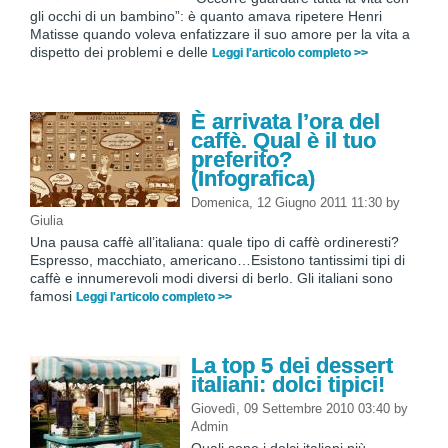
gli occhi di un bambino”: è quanto amava ripetere Henri
Matisse quando voleva enfatizzare il suo amore per la vita a
dispetto dei problemi e delle
Leggi l'articolo completo >>
È arrivata l’ora del
caffè. Qual è il tuo
preferito?
(Infografica)
Domenica, 12 Giugno 2011 11:30
by
Giulia
Una pausa caffè all’italiana: quale tipo di caffè ordineresti?
Espresso, macchiato, americano…Esistono tantissimi tipi di
caffè e innumerevoli modi diversi di berlo. Gli italiani sono
famosi
Leggi l'articolo completo >>
La top 5 dei dessert
italiani: dolci tipici!
Giovedì, 09 Settembre 2010 03:40
by
Admin
Quali sono i dolci italiani più