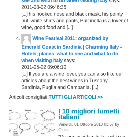
see and what to do when visiting Italy
says:
2011-08-02 09:46:35
[...] his hooked nose and black mask, his pointy
hut, white shirts and pants, Pulcinella is a lover of
wine, good food and [...]
Wine Festival 2011: organized by
Emerald Coast in Sardinia | Charming Italy -
Hotels, places, what to see and what to do
when visiting Italy
says:
2011-05-02 09:06:10
[...] If you are a wine lover, you can also like our
articles about the best wines in Tuscany,
Sardinia, Puglia and Campania. [...]
Articoli consigliati
TUTTI GLI ARTICOLI >>
I 10 migliori fumetti
italiani
Venerdì, 01 Ottobre 2010 03:57
by
Giulia
“Occorre guardare tutta la vita con