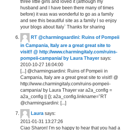
three little girls and loved it (although my
husband and I have been there many of times
before) it was was wonderful to go as a family
and see this beautiful site as a family I so enjoy
your blogs about Italy` Thanks for sharing
RT @charmingsardini: Ruins of Pompeii
in Campania, Italy are a great great site to
visit!! @ http://www.charmingitaly.com/ruins-
pompeii-campania/ by Laura Thayer
says:
2010-10-27 16:04:00
[...] @charmingsardini: Ruins of Pompeii in
Campania, Italy are a great great site to visit!! @
http://www.charmingitaly.com/ruins-pompeii-
campania/ by Laura Thayer var a2a_config =
a2a_config || {}; a2a_config.linkname="RT
@charmingsardini: [...]
Laura
says:
2011-01-31 13:27:26
Ciao Sharon! I'm so happy to hear that you had a