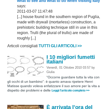
what to see and what to do when visiting Italy
says:
2011-03-07 11:47:48
[...] house found in the southern region of Puglia,
made with drywall (mortarless) construction, a
prehistoric building technique still in use in this
region. Trulli (the plural of trullo) are made of
roughly [...]
Articoli consigliati
TUTTI GLI ARTICOLI >>
I 10 migliori fumetti
italiani
Venerdì, 01 Ottobre 2010 03:57
by
Giulia
“Occorre guardare tutta la vita con
gli occhi di un bambino”: è quanto amava ripetere Henri
Matisse quando voleva enfatizzare il suo amore per la vita a
dispetto dei problemi e delle
Leggi l'articolo completo >>
È arrivata l’ora del