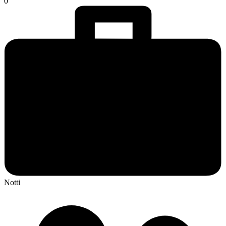
0
Notti