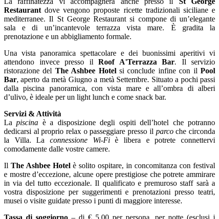
La raffinatezza vi accompagnerà anche presso il
St George
Restaurant
dove vengono proposte ricette tradizionali siciliane e
mediterranee. Il St George Restaurant si compone di un’elegante
sala e di un’incantevole terrazza vista mare. È gradita la
prenotazione e un abbigliamento formale.
Una vista panoramica spettacolare e dei buonissimi aperitivi vi
attendono invece presso il
Roof A'Terrazza Bar
.
Il servizio
ristorazione del
The Ashbee Hotel
si conclude infine con il
Pool
Bar
, aperto da metà Giugno a metà Settembre. Situato a pochi passi
dalla piscina panoramica, con vista mare e all’ombra di alberi
d’ulivo, è ideale per un light lunch e come snack bar.
Servizi & Attività
La
piscina
è a disposizione degli ospiti dell’hotel che potranno
dedicarsi al proprio relax o passeggiare presso il
parco
che circonda
la Villa. La
connessione Wi-Fi
è libera e potrete connettervi
comodamente dalle vostre camere.
Il
The Ashbee Hotel
è solito ospitare, in concomitanza con festival
e mostre d’eccezione, alcune opere prestigiose che potrete ammirare
in via del tutto eccezionale. Il qualificato e premuroso staff sarà a
vostra disposizione per suggerimenti e prenotazioni presso teatri,
musei o visite guidate presso i punti di maggiore interesse.
Tassa di soggiorno
– di € 5,00 per persona, per notte (esclusi i