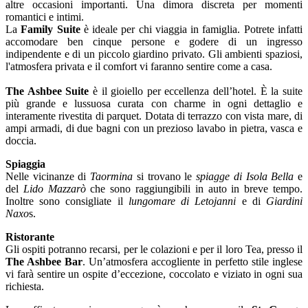
altre occasioni importanti. Una dimora discreta per momenti
romantici e intimi.
La
Family Suite
è ideale per chi viaggia in famiglia. Potrete infatti
accomodare ben cinque persone e godere di un ingresso
indipendente e di un piccolo giardino privato. Gli ambienti spaziosi,
l'atmosfera privata e il comfort vi faranno sentire come a casa.
The Ashbee Suite
è il gioiello per eccellenza dell’hotel. È la suite
più grande e lussuosa curata con charme in ogni dettaglio e
interamente rivestita di parquet. Dotata di terrazzo con vista mare, di
ampi armadi, di due bagni con un prezioso lavabo in pietra, vasca e
doccia.
Spiaggia
Nelle vicinanze di
Taormina
si trovano le
spiagge di Isola Bella
e
del
Lido Mazzarò
che sono raggiungibili in auto in breve tempo.
Inoltre sono consigliate il
lungomare di Letojanni
e di
Giardini
Naxo
s.
Ristorante
Gli ospiti potranno recarsi, per le colazioni e per il loro Tea, presso il
The Ashbee Bar
. Un’atmosfera accogliente in perfetto stile inglese
vi farà sentire un ospite d’eccezione, coccolato e viziato in ogni sua
richiesta.