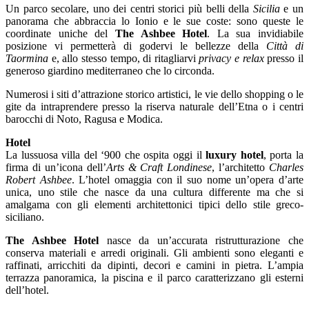
Un parco secolare, uno dei centri storici più belli della
Sicilia
e un
panorama che abbraccia lo Ionio e le sue coste: sono queste le
coordinate uniche del
The Ashbee Hotel
. La sua invidiabile
posizione vi permetterà di godervi le bellezze della
Città di
Taormina
e, allo stesso tempo, di ritagliarvi
privacy e relax
presso il
generoso giardino mediterraneo che lo circonda.
Numerosi i siti d’attrazione storico artistici, le vie dello shopping o le
gite da intraprendere presso la riserva naturale dell’Etna o i centri
barocchi di Noto, Ragusa e Modica.
Hotel
La lussuosa villa del ‘900 che ospita oggi il
luxury hotel
, porta la
firma di un’icona dell’
Arts & Craft Londinese
, l’architetto
Charles
Robert Ashbee
. L’hotel omaggia con il suo nome un’opera d’arte
unica, uno stile che nasce da una cultura differente ma che si
amalgama con gli elementi architettonici tipici dello stile greco-
siciliano.
The Ashbee Hotel
nasce da un’accurata ristrutturazione che
conserva materiali e arredi originali. Gli ambienti sono eleganti e
raffinati, arricchiti da dipinti, decori e camini in pietra. L’ampia
terrazza panoramica, la piscina e il parco caratterizzano gli esterni
dell’hotel.