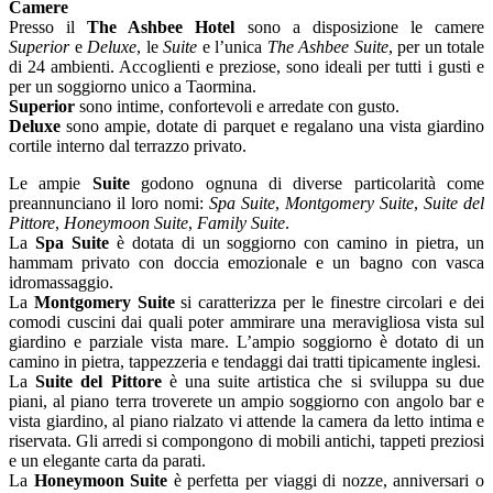
Camere
Presso il
The Ashbee Hotel
sono a disposizione le camere
Superior
e
Deluxe
, le
Suite
e l’unica
The Ashbee Suite
, per un totale
di 24 ambienti. Accoglienti e preziose, sono ideali per tutti i gusti e
per un soggiorno unico a Taormina.
Superior
sono intime, confortevoli e arredate con gusto.
Deluxe
sono ampie, dotate di parquet e regalano una vista giardino
cortile interno dal terrazzo privato.
Le ampie
Suite
godono ognuna di diverse particolarità come
preannunciano il loro nomi:
Spa Suite
,
Montgomery Suite
,
Suite del
Pittore
,
Honeymoon Suite
,
Family Suite
.
La
Spa Suite
è dotata di un soggiorno con camino in pietra, un
hammam privato con doccia emozionale e un bagno con vasca
idromassaggio.
La
Montgomery Suite
si caratterizza per le finestre circolari e dei
comodi cuscini dai quali poter ammirare una meravigliosa vista sul
giardino e parziale vista mare. L’ampio soggiorno è dotato di un
camino in pietra, tappezzeria e tendaggi dai tratti tipicamente inglesi.
La
Suite del Pittore
è una suite artistica che si sviluppa su due
piani, al piano terra troverete un ampio soggiorno con angolo bar e
vista giardino, al piano rialzato vi attende la camera da letto intima e
riservata. Gli arredi si compongono di mobili antichi, tappeti preziosi
e un elegante carta da parati.
La
Honeymoon Suite
è perfetta per viaggi di nozze, anniversari o