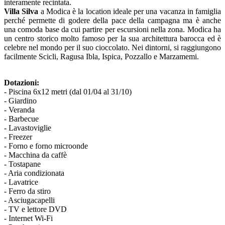
interamente recintata.
Villa Silva
a Modica è la location ideale per una vacanza in famiglia
perché permette di godere della pace della campagna ma è anche
una comoda base da cui partire per escursioni nella zona. Modica ha
un centro storico molto famoso per la sua architettura barocca ed è
celebre nel mondo per il suo cioccolato. Nei dintorni, si raggiungono
facilmente Scicli, Ragusa Ibla, Ispica, Pozzallo e Marzamemi.
Dotazioni:
- Piscina 6x12 metri (dal 01/04 al 31/10)
- Giardino
- Veranda
- Barbecue
- Lavastoviglie
- Freezer
- Forno e forno microonde
- Macchina da caffè
- Tostapane
- Aria condizionata
- Lavatrice
- Ferro da stiro
- Asciugacapelli
- TV e lettore DVD
- Internet Wi-Fi