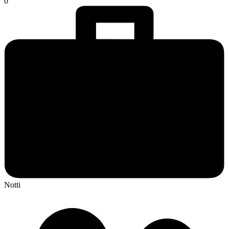
0
Notti