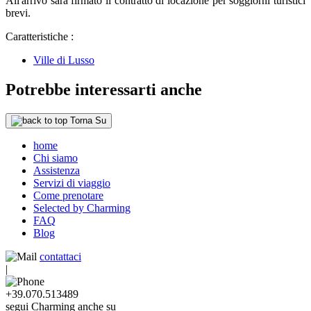
All'arrivo sarà firmato il contratto di locazione per soggiorni turistici
brevi.
Caratteristiche :
Ville di Lusso
Potrebbe interessarti anche
Torna Su
home
Chi siamo
Assistenza
Servizi di viaggio
Come prenotare
Selected by Charming
FAQ
Blog
contattaci
|
+39.070.513489
segui Charming anche su