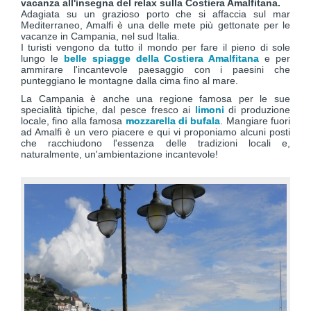
vacanza all'insegna del relax sulla Costiera Amalfitana.
Adagiata su un grazioso porto che si affaccia sul mar
Mediterraneo, Amalfi è una delle mete più gettonate per le
vacanze in Campania, nel sud Italia.
I turisti vengono da tutto il mondo per fare il pieno di sole
lungo le
belle spiagge della Costiera Amalfitana
e per
ammirare l'incantevole paesaggio con i paesini che
punteggiano le montagne dalla cima fino al mare.
La Campania è anche una regione famosa per le sue
specialità tipiche, dal pesce fresco ai
limoni
di produzione
locale, fino alla famosa
mozzarella di bufala
. Mangiare fuori
ad Amalfi è un vero piacere e qui vi proponiamo alcuni posti
che racchiudono l'essenza delle tradizioni locali e,
naturalmente, un'ambientazione incantevole!