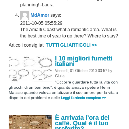
planning! -Laura
MdAmor
says:
2011-10-05 05:55:29
The Amalfi Coast what a romantic area. What is
the best time of year to go there? Where to stay?
Articoli consigliati
TUTTI GLI ARTICOLI >>
I 10 migliori fumetti
italiani
Venerdì, 01 Ottobre 2010 03:57
by
Giulia
“Occorre guardare tutta la vita con
gli occhi di un bambino”: è quanto amava ripetere Henri
Matisse quando voleva enfatizzare il suo amore per la vita a
dispetto dei problemi e delle
Leggi l'articolo completo >>
È arrivata l’ora del
caffè. Qual è il tuo
preferito?