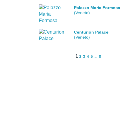
Palazzo Maria Formosa
(Veneto)
Centurion Palace
(Veneto)
1
2
3
4
5
...
8